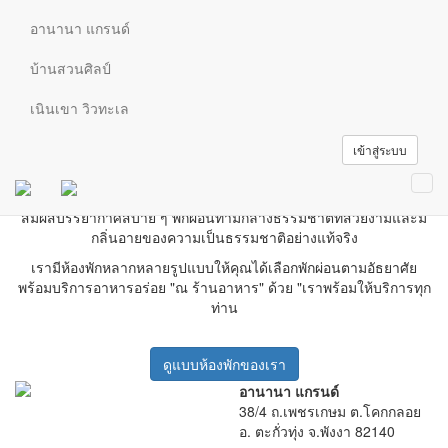
ยินดีต้อนรับสู่
อานานา แกรนด์
อานานา แกรนด์
สัมผัสบรรยากาศ..แสนสบาย พักผ่อนท่ามกลางธรรมชาติและสูดอากาศอัน
บ้านสวนศิลป์
บริสุทธิ์
อานานา แกรนด์
เนินเขา วิวทะเล
เข้าสู่ระบบ
เพราะเราต้องการให้ท่าน รู้สึกเสมือน มาบ้านพักตากอากาศ
ของท่านเอง
Tog
navi
สัมผัสบรรยากาศสบาย ๆ พักผ่อนท่ามกลางธรรมชาติที่สวยงามและมี
กลิ่นอายของความเป็นธรรมชาติอย่างแท้จริง
เรามีห้องพักหลากหลายรูปแบบให้คุณได้เลือกพักผ่อนตามอัธยาศัย
พร้อมบริการอาหารอร่อย "ณ ร้านอาหาร" ด้วย "เราพร้อมให้บริการทุก
ท่าน
ดูแบบห้องพักของเรา
อานานา แกรนด์
38/4 ถ.เพชรเกษม ต.โคกกลอย
อ. ตะกั่วทุ่ง จ.พังงา 82140